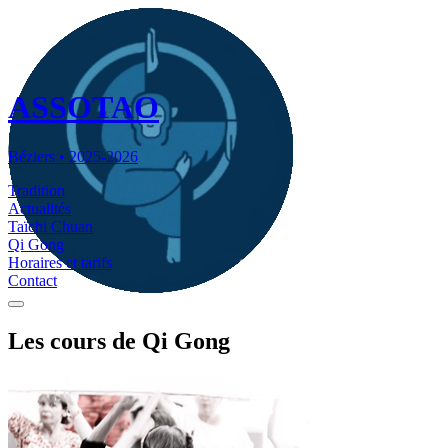
ASSOTAO
Béziers • 2025-2026
Tradition
Actualités
Taïchi Chuan
Qi Gong
Horaires et tarifs
Contact
Les
cours de Qi Gong