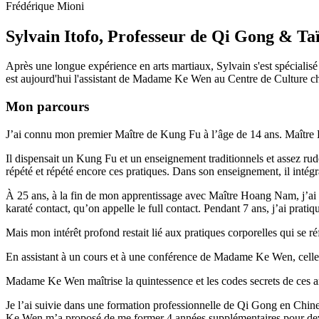
Frédérique Mioni
Sylvain Itofo,
Professeur de Qi Gong & Ta
Après une longue expérience en arts martiaux, Sylvain s'est spéciali
est aujourd'hui l'assistant de Madame Ke Wen au Centre de Culture ch
Mon parcours
J’ai connu mon premier Maître de Kung Fu à l’âge de 14 ans. Maître 
Il dispensait un Kung Fu et un enseignement traditionnels et assez rud
répété et répété encore ces pratiques. Dans son enseignement, il intégr
À 25 ans, à la fin de mon apprentissage avec Maître Hoang Nam, j’ai 
karaté contact, qu’on appelle le full contact. Pendant 7 ans, j’ai pratiqu
Mais mon intérêt profond restait lié aux pratiques corporelles qui se ré
En assistant à un cours et à une conférence de Madame Ke Wen, celle qui
Madame Ke Wen maîtrise la quintessence et les codes secrets de ces ar
Je l’ai suivie dans une formation professionnelle de Qi Gong en Chin
Ke Wen m’a proposé de me former 4 années supplémentaires pour deve