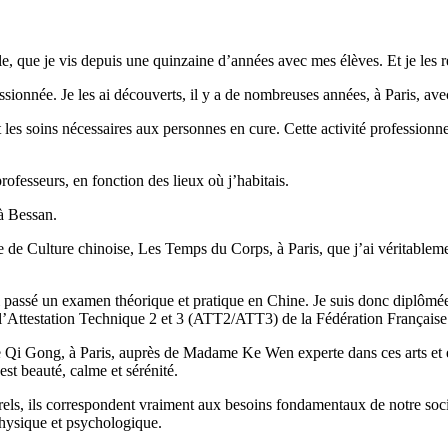
le, que je vis depuis une quinzaine d’années avec mes élèves. Et je les 
assionnée. Je les ai découverts, il y a de nombreuses années, à Paris, 
 les soins nécessaires aux personnes en cure. Cette activité professionne
professeurs, en fonction des lieux où j’habitais.
 à Bessan.
e Culture chinoise, Les Temps du Corps, à Paris, que j’ai véritablemen
j’ai passé un examen théorique et pratique en Chine. Je suis donc dipl
l’Attestation Technique 2 et 3 (ATT2/ATT3) de la Fédération Française 
e Qi Gong, à Paris, auprès de Madame Ke Wen experte dans ces arts et 
st beauté, calme et sérénité.
rels, ils correspondent vraiment aux besoins fondamentaux de notre soc
physique et psychologique.