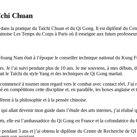
ïchi Chuan
sé dans la pratique du Taïchi Chuan et du Qi Gong. Il est diplômé du C
inoise Les Temps du Corps à Paris où il enseigne aux futurs professeu
Hoang Nam était à l’époque le conseiller technique national du Kung F
es. Je l’ai suivi pendant plus de 10 ans. Je me souviens, à mes débuts, 
ait le Taïchi du style Yang et des techniques de Qi Gong martial.
commencé à tourner mon regard vers le combat avec contact réel. J’ai 
é en compétitions cette discipline et, en parallèle, les boxes anglaise et 
fèrent à la philosophie et à la pensée chinoise.
 allait devenir mon guide dans l’étude des arts internes, j’ai réalisé qu
ts, elle est l’ambassadrice du Qi Gong en France et la cofondatrice du
e pendant 3 ans et j’ai obtenu le diplôme du Centre de Recherche de QI
nir son assistant.